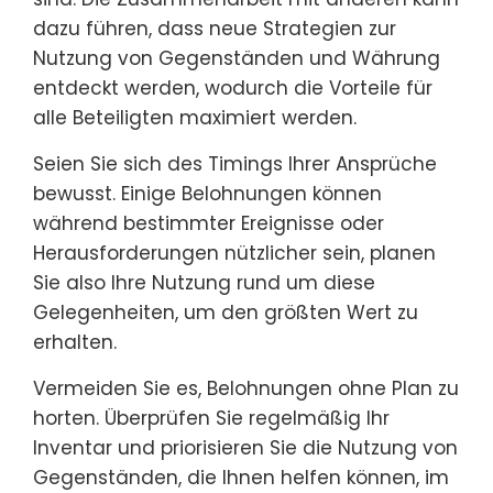
dazu führen, dass neue Strategien zur
Nutzung von Gegenständen und Währung
entdeckt werden, wodurch die Vorteile für
alle Beteiligten maximiert werden.
Seien Sie sich des Timings Ihrer Ansprüche
bewusst. Einige Belohnungen können
während bestimmter Ereignisse oder
Herausforderungen nützlicher sein, planen
Sie also Ihre Nutzung rund um diese
Gelegenheiten, um den größten Wert zu
erhalten.
Vermeiden Sie es, Belohnungen ohne Plan zu
horten. Überprüfen Sie regelmäßig Ihr
Inventar und priorisieren Sie die Nutzung von
Gegenständen, die Ihnen helfen können, im