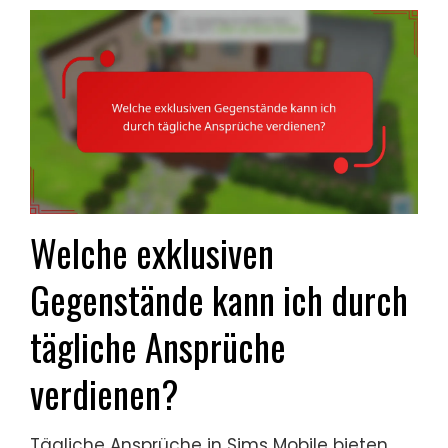
Welche exklusiven
Gegenstände kann ich durch
tägliche Ansprüche
verdienen?
Tägliche Ansprüche in Sims Mobile bieten