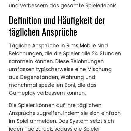
und verbessern das gesamte Spielerlebnis.
Definition und Häufigkeit der
täglichen Ansprüche
Tägliche Ansprüche in
Sims Mobile
sind
Belohnungen, die die Spieler alle 24 Stunden
sammeln können. Diese Belohnungen
umfassen typischerweise eine Mischung
aus Gegenständen, Währung und
manchmal speziellen Boni, die das
Gameplay verbessern können.
Die Spieler können auf ihre täglichen
Ansprüche zugreifen, indem sie sich einfach
im Spiel anmelden. Das System setzt sich
jeden Tag zurück, sodass die Spieler