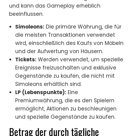
und kann das Gameplay erheblich
beeinflussen.
Simoleons:
Die primäre Währung, die für
die meisten Transaktionen verwendet
wird, einschließlich des Kaufs von Möbeln
und der Aufwertung von Häusern.
Tickets:
Werden verwendet, um spezielle
Ereignisse freizuschalten und exklusive
Gegenstände zu kaufen, die nicht mit
Simoleons erhältlich sind.
LP (Lebenspunkte):
Eine
Premiumwährung, die es den Spielern
ermöglicht, Aktionen zu beschleunigen
und spezielle Gegenstände zu kaufen.
Betrag der durch tägliche