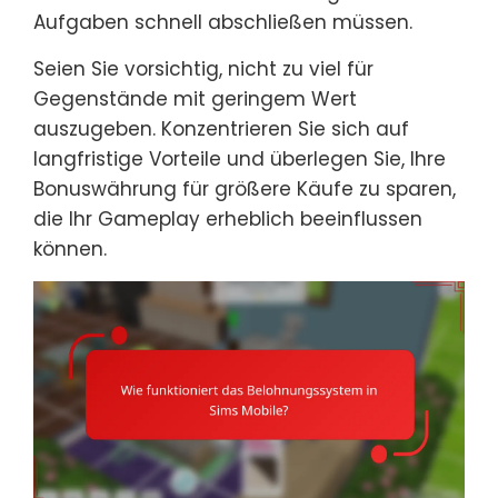
Aufgaben schnell abschließen müssen.
Seien Sie vorsichtig, nicht zu viel für
Gegenstände mit geringem Wert
auszugeben. Konzentrieren Sie sich auf
langfristige Vorteile und überlegen Sie, Ihre
Bonuswährung für größere Käufe zu sparen,
die Ihr Gameplay erheblich beeinflussen
können.