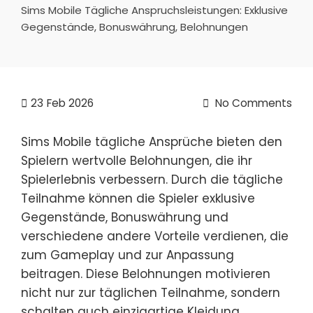
Sims Mobile Tägliche Anspruchsleistungen: Exklusive
Gegenstände, Bonuswährung, Belohnungen
23
Feb 2026
No Comments
Sims Mobile tägliche Ansprüche bieten den
Spielern wertvolle Belohnungen, die ihr
Spielerlebnis verbessern. Durch die tägliche
Teilnahme können die Spieler exklusive
Gegenstände, Bonuswährung und
verschiedene andere Vorteile verdienen, die
zum Gameplay und zur Anpassung
beitragen. Diese Belohnungen motivieren
nicht nur zur täglichen Teilnahme, sondern
schalten auch einzigartige Kleidung,