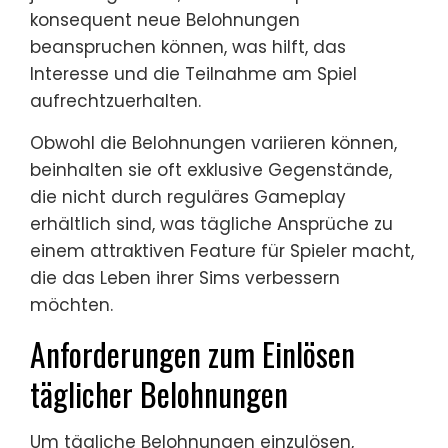
konsequent neue Belohnungen
beanspruchen können, was hilft, das
Interesse und die Teilnahme am Spiel
aufrechtzuerhalten.
Obwohl die Belohnungen variieren können,
beinhalten sie oft exklusive Gegenstände,
die nicht durch reguläres Gameplay
erhältlich sind, was tägliche Ansprüche zu
einem attraktiven Feature für Spieler macht,
die das Leben ihrer Sims verbessern
möchten.
Anforderungen zum Einlösen
täglicher Belohnungen
Um tägliche Belohnungen einzulösen,