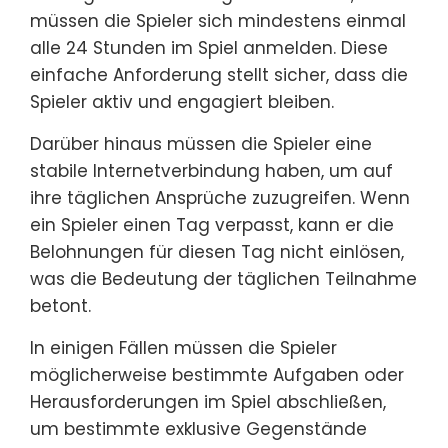
müssen die Spieler sich mindestens einmal
alle 24 Stunden im Spiel anmelden. Diese
einfache Anforderung stellt sicher, dass die
Spieler aktiv und engagiert bleiben.
Darüber hinaus müssen die Spieler eine
stabile Internetverbindung haben, um auf
ihre täglichen Ansprüche zuzugreifen. Wenn
ein Spieler einen Tag verpasst, kann er die
Belohnungen für diesen Tag nicht einlösen,
was die Bedeutung der täglichen Teilnahme
betont.
In einigen Fällen müssen die Spieler
möglicherweise bestimmte Aufgaben oder
Herausforderungen im Spiel abschließen,
um bestimmte exklusive Gegenstände