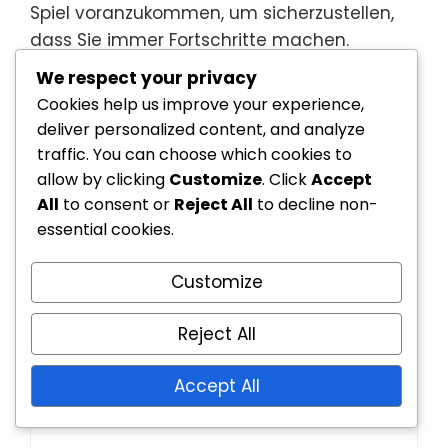
Spiel voranzukommen, um sicherzustellen,
dass Sie immer Fortschritte machen.
We respect your privacy
Cookies help us improve your experience,
Leave a Reply
deliver personalized content, and analyze
traffic. You can choose which cookies to
allow by clicking
Customize
. Click
Accept
All
to consent or
Reject All
to decline non-
Your email address will not be published.
Required
essential cookies.
fields are marked
*
Customize
Reject All
Accept All