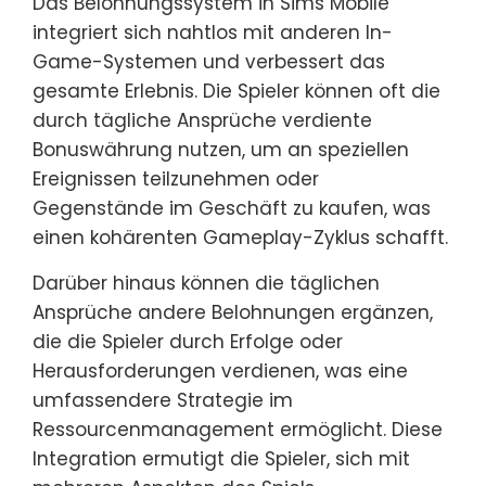
Das Belohnungssystem in Sims Mobile
integriert sich nahtlos mit anderen In-
Game-Systemen und verbessert das
gesamte Erlebnis. Die Spieler können oft die
durch tägliche Ansprüche verdiente
Bonuswährung nutzen, um an speziellen
Ereignissen teilzunehmen oder
Gegenstände im Geschäft zu kaufen, was
einen kohärenten Gameplay-Zyklus schafft.
Darüber hinaus können die täglichen
Ansprüche andere Belohnungen ergänzen,
die die Spieler durch Erfolge oder
Herausforderungen verdienen, was eine
umfassendere Strategie im
Ressourcenmanagement ermöglicht. Diese
Integration ermutigt die Spieler, sich mit