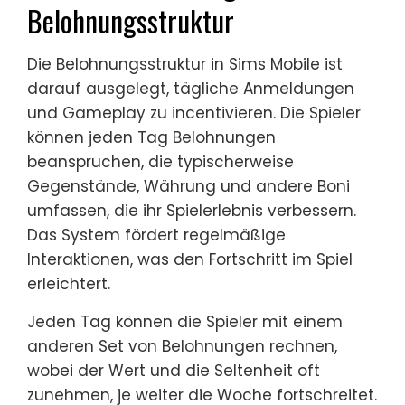
Belohnungsstruktur
Die Belohnungsstruktur in Sims Mobile ist
darauf ausgelegt, tägliche Anmeldungen
und Gameplay zu incentivieren. Die Spieler
können jeden Tag Belohnungen
beanspruchen, die typischerweise
Gegenstände, Währung und andere Boni
umfassen, die ihr Spielerlebnis verbessern.
Das System fördert regelmäßige
Interaktionen, was den Fortschritt im Spiel
erleichtert.
Jeden Tag können die Spieler mit einem
anderen Set von Belohnungen rechnen,
wobei der Wert und die Seltenheit oft
zunehmen, je weiter die Woche fortschreitet.