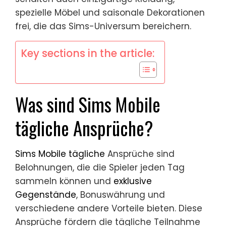
spezielle Möbel und saisonale Dekorationen
frei, die das Sims-Universum bereichern.
Key sections in the article:
Was sind Sims Mobile
tägliche Ansprüche?
Sims Mobile tägliche
Ansprüche sind
Belohnungen, die die Spieler jeden Tag
sammeln können und
exklusive
Gegenstände
, Bonuswährung und
verschiedene andere Vorteile bieten. Diese
Ansprüche fördern die tägliche Teilnahme