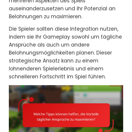
mehreren Aspekten des Spiels
auseinanderzusetzen und ihr Potenzial an
Belohnungen zu maximieren.
Die Spieler sollten diese Integration nutzen,
indem sie ihr Gameplay sowohl um tägliche
Ansprüche als auch um andere
Belohnungsmöglichkeiten planen. Dieser
strategische Ansatz kann zu einem
lohnenderen Spielerlebnis und einem
schnelleren Fortschritt im Spiel führen.