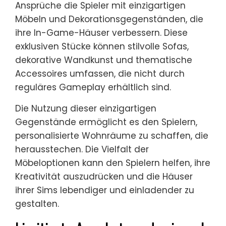
Ansprüche die Spieler mit einzigartigen
Möbeln und Dekorationsgegenständen, die
ihre In-Game-Häuser verbessern. Diese
exklusiven Stücke können stilvolle Sofas,
dekorative Wandkunst und thematische
Accessoires umfassen, die nicht durch
reguläres Gameplay erhältlich sind.
Die Nutzung dieser einzigartigen
Gegenstände ermöglicht es den Spielern,
personalisierte Wohnräume zu schaffen, die
herausstechen. Die Vielfalt der
Möbeloptionen kann den Spielern helfen, ihre
Kreativität auszudrücken und die Häuser
ihrer Sims lebendiger und einladender zu
gestalten.