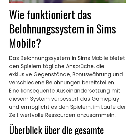
Wie funktioniert das
Belohnungssystem in Sims
Mobile?
Das Belohnungssystem in Sims Mobile bietet
den Spielern tägliche Ansprüche, die
exklusive Gegenstände, Bonuswährung und
verschiedene Belohnungen bereitstellen.
Eine konsequente Auseinandersetzung mit
diesem System verbessert das Gameplay
und ermöglicht es den Spielern, im Laufe der
Zeit wertvolle Ressourcen anzusammeln.
Überblick über die gesamte