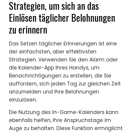
Strategien, um sich an das
Einlösen täglicher Belohnungen
zu erinnern
Das Setzen täglicher Erinnerungen ist eine
der einfachsten, aber effektivsten
Strategien. Verwenden Sie den Alarm oder
die Kalender-App Ihres Handys, um
Benachrichtigungen zu erstellen, die Sie
auffordern, sich jeden Tag zur gleichen Zeit
anzumelden und Ihre Belohnungen
einzulösen.
Die Nutzung des In-Game-Kalenders kann
ebenfalls helfen, Ihre Anspruchstage im
Auge zu behalten. Diese Funktion ermöglicht