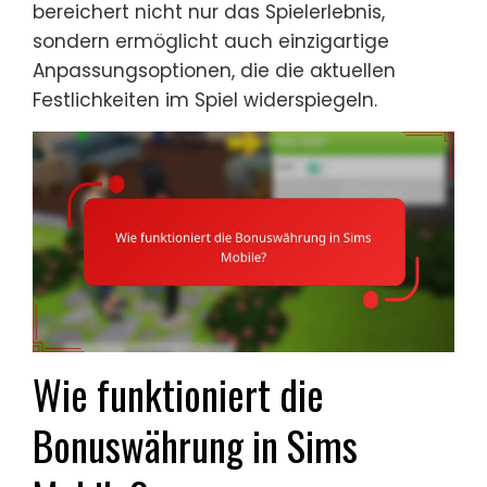
bereichert nicht nur das Spielerlebnis,
sondern ermöglicht auch einzigartige
Anpassungsoptionen, die die aktuellen
Festlichkeiten im Spiel widerspiegeln.
Wie funktioniert die
Bonuswährung in Sims