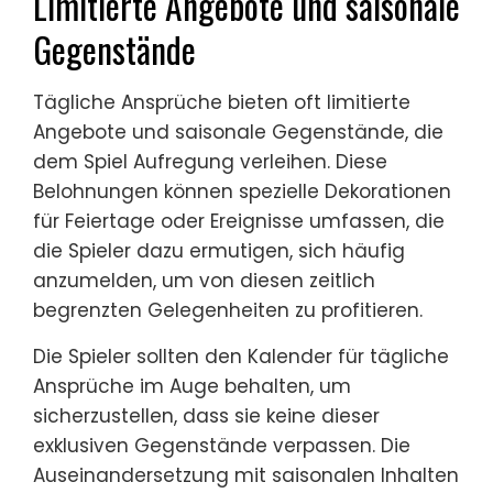
Limitierte Angebote und saisonale
Gegenstände
Tägliche Ansprüche bieten oft limitierte
Angebote und saisonale Gegenstände, die
dem Spiel Aufregung verleihen. Diese
Belohnungen können spezielle Dekorationen
für Feiertage oder Ereignisse umfassen, die
die Spieler dazu ermutigen, sich häufig
anzumelden, um von diesen zeitlich
begrenzten Gelegenheiten zu profitieren.
Die Spieler sollten den Kalender für tägliche
Ansprüche im Auge behalten, um
sicherzustellen, dass sie keine dieser
exklusiven Gegenstände verpassen. Die
Auseinandersetzung mit saisonalen Inhalten