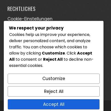
RECHTLICHES
Cookie-Einstellungen
We respect your privacy
Wer wir sind
Cookies help us improve your experience,
Ihre Privatsphäre
deliver personalized content, and analyze
Kontaktieren Sie uns
traffic. You can choose which cookies to
allow by clicking
Customize
. Click
Accept
Allgemeine Geschäftsbedingungen
All
to consent or
Reject All
to decline non-
essential cookies.
SUCHE
Customize
Search
for:
Reject All
Accept All
WordPress Theme - Total
by HashThemes