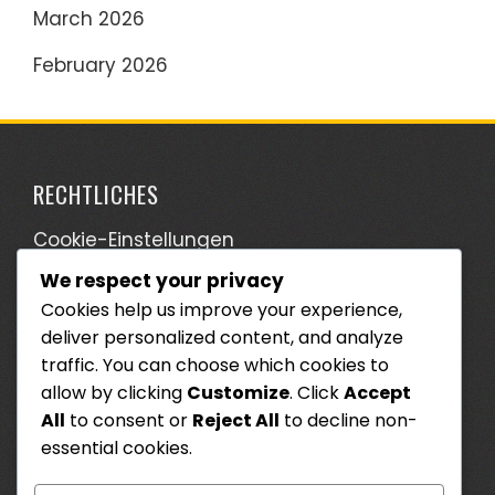
March 2026
February 2026
RECHTLICHES
Cookie-Einstellungen
We respect your privacy
Wer wir sind
Cookies help us improve your experience,
Ihre Privatsphäre
deliver personalized content, and analyze
Kontaktieren Sie uns
traffic. You can choose which cookies to
allow by clicking
Customize
. Click
Accept
Allgemeine Geschäftsbedingungen
All
to consent or
Reject All
to decline non-
essential cookies.
SUCHE